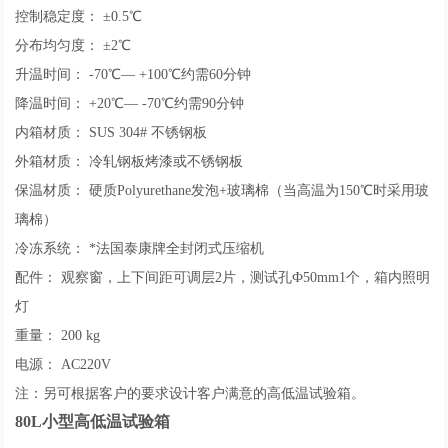
控制稳定度： ±0.5℃
分布均匀度： ±2℃
升温时间： -70℃— +100℃约需60分钟
降温时间： +20℃— -70℃约需90分钟
内箱材质： SUS 304# 不锈钢板
外箱材质： 冷轧钢板烤漆或不锈钢板
保温材质： 硬质Polyurethane发泡+玻璃棉（当高温为150℃时采用玻
璃棉）
冷冻系统： *法国泰康牌全封闭式压缩机
配件： 观察窗，上下间距可调层2片，测试孔Ф50mm1个，箱内照明
灯
重量： 200 kg
电源： AC220V
注：另可根据客户的要求设计客户满意的高低温试验箱。
80L小型高低温试验箱