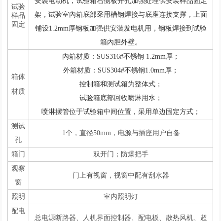
安裝电动机，试验箱右侧板开孔加强处理供安装样品固定
试验
架，试验室內箱底部采用槽钢焊接与底座连接支撑，上面
样品
固定
铺设1.2mm厚钢板加强供安装发电机用，钢板焊接到试验
箱內胆外壁。
內箱材质：SUS316#不锈钢 1.2mm厚；
外箱材质：SUS304#不锈钢1.0mm厚；
箱体
控制箱和测试箱为整体式；
材质
试验箱底部回收喷淋用水；
喷淋摆管位于试验箱中间位置，采用单边固定方式；
测试
1个，直径50mm，电源与插座用户自备
孔
箱门
双开门；防爆把手
观察
门上有视窗，视窗中配有刮水器
窗
照明
室内照明灯
配电
总电源断路器、人机界面控制器、配电板、散热风机、超