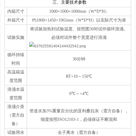
三、主要技术参数
内箱尺寸
1000×1000×1000mm（W*D*H）
外箱尺寸
约1800×1450×1965mm（W*D*H）以实际尺寸为准
将试验加热到试验温度。按照图30对试件循环浪涌。
试验实施
必须对试件整个宽度进行浪涌
循环持续
30分钟
时间
高温箱温
RT+10～150℃
度范围
浪涌水温
0℃～+4℃
度范围
浪涌介质
管道水加3%重量百分比的亚利桑拉灰（需方自备），
（需方自
细度按照ISO12103-1，必须保证不断混和
备）
试验用水
去子离水（需方自备）