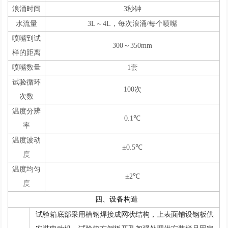
浪涌时间
3秒钟
水流量
3L～4L，每次浪涌/每个喷嘴
喷嘴到试
300～350mm
样的距离
喷嘴数量
1套
试验循环
100次
次数
温度分辨
0.1℃
率
温度波动
±0.5℃
度
温度均匀
±2℃
度
四、设备构造
试验箱底部采用槽钢焊接成网状结构，上表面铺设钢板供