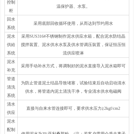
控制
温保护器、水泵。
柜
回水
采用底部回收循环使用，从而达到节约用水
系统
泥水
采用SUS316#不锈钢制作泥水供应水箱，配合泥水防结晶
供給
搅拌装置、泥水供水水泵及供水管调压裝置，保证恒压恒
系统
流供应喷淋
泥水
采用手动补水方式，将调制好的泥水直接导入泥水箱即可
补充
管道
为防止管道泥土结晶导致堵塞，试验结束后自动启动清水
清洗
供水，将管道内泥土清洗干净，专业清水供水电磁阀
系统
清水
直接与自来水管连接即可，要求供水压力≧2kgf/cm2
供应
泥水
配制
使用泥水为3%亚利桑那粉 （注：若客户需用介质去离子