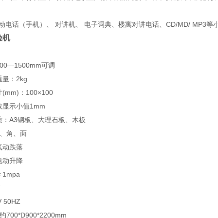
话（手机）、 对讲机、 电子词典、楼寓对讲电话、CD/MD/ MP3等
验机
00—1500mm可调
量：2kg
mm)：100×100
数显示小值1mm
质：A3钢板、大理石板、木板
菱、角、面
气动跌落
电动升降
1mpa
 50HZ
700*D900*2200mm