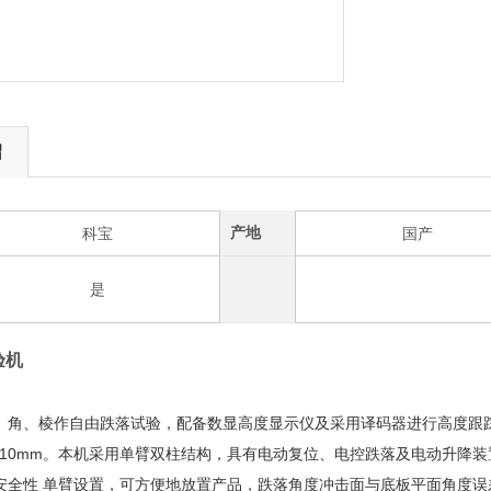
绍
产地
科宝
国产
是
验机
、角、棱作自由跌落试验，配备数显高度显示仪及采用译码器进行高度跟
或10mm。本机采用单臂双柱结构，具有电动复位、电控跌落及电动升降
安全性 单臂设置，可方便地放置产品，跌落角度冲击面与底板平面角度误