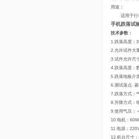
用途：
适用于行动电
手机跌落试
技术参数：
1.跌落高度：3
2.允许试件大重
3.试件允许尺寸(
4.跌落高度：
5.跌落地板介
6.测试落点: 
7.跌落方式：
8.升降方式：
9.使用气压：＜
10.电机：60W
11.电源：220V
12.机台尺寸：约