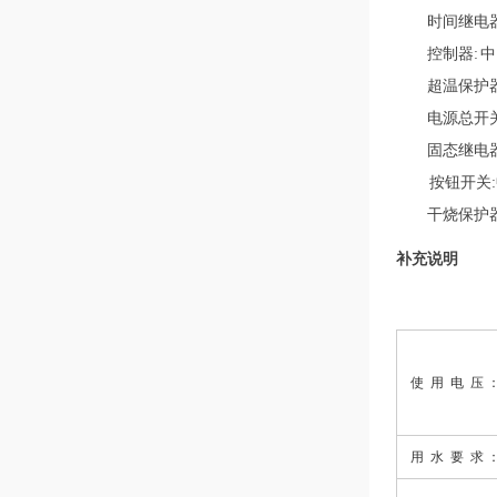
时间继电器
控制器: 
超温保护器
电源总开关:
固态继电器
按钮开关
干烧保护器
补充说明
使 用 电 压 
用
水
要
求 