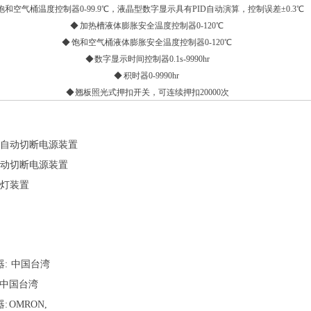
 饱和空气桶温度控制器
0-99.9
℃，液晶型数字显示具有
PID
自动演算，控制误差±
0.3
℃
◆ 加热槽液体膨胀安全温度控制器
0-120
℃
◆
饱和空气桶液体膨胀安全温度控制器
0-120
℃
◆ 数字显示时间控制器
0.1s-9990hr
◆
积时器
0-9990hr
◆
翘板照光式押扣开关，可连续押扣
20000
次
自动切断电源装置
动切断电源装置
灯装置
 中国台湾
中国台湾
OMRON,