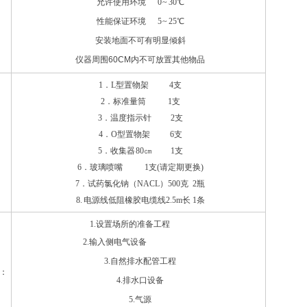
允许使用环境 0 ~ 30℃
性能保证环境 5 ~ 25℃
：
安装地面不可有明显倾斜
仪器周围60CM内不可放置其他物品
1．
L
型置物架
4支
2
．标准量筒
1
支
3
．温度指示针
2
支
4
．
O
型置物架
6
支
:
5
．收集器
80
㎝
1
支
6
．玻璃喷嘴
1
支
(
请定期更换
)
7．试药氯化钠（
NACL
）
500
克
2瓶
8. 电源线低阻橡胶电缆线2.5m长 1条
1.设置场所的准备工程
2.输入侧电气设备
3.自然排水配管工程
：
4.排水口设备
5.气源