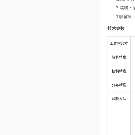
2. 喷嘴：
3.喷雾量：喷
技术参数
工作室尺寸
解析
精度
控制
精度
分布
精
度
试验方法