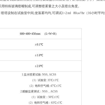
采用特殊玻璃喷嘴制成,可调整喷雾量之大小及喷出角度。
塔设制在试验室中间,使落雾均均,可调试1~2 ml 80㎝²/hr（16小时平
600×400×450
mm
（
L
×
W
×
H
）
±
0.1
℃
±
1.0
℃
±
2.0
℃
1.
盐水喷雾试验
: NSS, ACSS
（1）试验室
: 35
℃±
1
℃
（2）饱和空气桶
: 47
℃±
1
℃
2.
醋酸盐雾测试：
NSS
，
ACSS
（
1
）试验室：
50
℃±
1
℃
（
2
）饱和空气桶：
63
℃±
1
℃