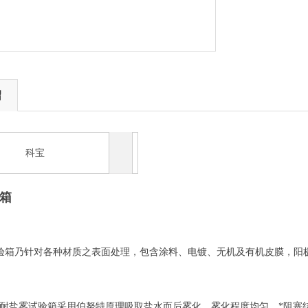
绍
科宝
箱
验箱
乃针对各种材质之表面处理，包含涂料、电镀、无机及有机皮膜，阳
耐
盐雾试验箱采用伯努特原理吸取盐水而后雾化，雾化程度均匀，*阻塞