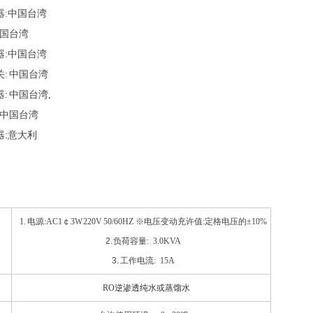
:中国台湾
中国台湾
:中国台湾
 中国台湾
: 中国台湾,
:中国台湾
:意大利
1.
电源
:AC1
￠
3W 220V 50/60HZ
※电压变动充许值
:
定格电压的±
10%
：
2.
负荷容量
:
3
.0KVA
3.
工作电流
:
15
A
：
RO
逆渗透纯水或蒸馏水