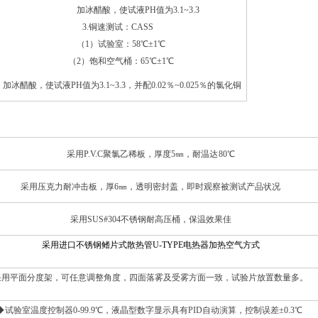
加冰醋酸，使试液PH值为3.1~3.3
3.铜速测试：CASS
（1）试验室：58℃±
1
℃
（2）饱和空气桶：65℃±
1
℃
加冰醋酸，使试液PH值为3.1~3.3，并配0.02％~0.025％的氯化铜
采用
P.V.C
聚氯乙稀板，厚度
5
㎜，耐温达
80
℃
采用压克力耐冲击板，厚
6
㎜，透明密封盖，即时观察被测试产品状况
采用
SUS#304
不锈钢耐高压桶，保温效果佳
采用进口不锈钢鳍片式散热管U-TYPE电热器加热空气方式
采用平面分度架，可任意调整角度，四面落雾及受雾方面一致，试验片放置数量多。
◆
试验室温度控制器
0-99.9
℃，液晶型数字显示具有
PID
自动演算，控制误差±
0.3
℃