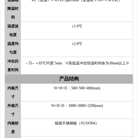
降温时
间
温度波
±1.0℃
动度
温度均
±2.0℃
匀度
冲击归
－55-- ＋85℃ 约需 5min. ※高低温冲击恒温时间各为30min以上※
复时间
产品结构
内箱尺
W×H×D
：500×500×400(mm)
寸
外箱尺
W×H×D
：1800×2000×2200(mm)
寸
内箱材
镜面不锈钢板（SUS#304）
质