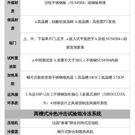
外箱材
沙纹不锈钢板（SUS#304）
或钢板烤漆
质
保温材
a.高温槽：硅酸铝保温棉 b.低温槽：高密度PU发泡
质
上、中、下箱单片门,左开. a.嵌入式平面把手 b.后钮:SUS#304 c.硅
箱门
胶发泡胶条
试料置
a.中间测试室 b.承重不大于5KG c.不锈钢SUS#304内箱
放架
加热系
鳍片式散热管形不锈钢电热器 1.高温槽 6 KW 2.低温槽 3.5 KW
统
1.马达1HP×2台 2.不锈钢加长轴心 3.多翼式扇叶（SIROCCO FA
运风循
环系统
N） 4.特殊设计之风扇强制送风循环系统
两槽式冷热冲击试验箱
冷冻系统
压缩机
法国“泰康”牌全封闭式压缩机
冷凝器
鳍片式附台制散热风机