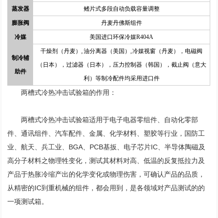
蒸发器
鳍片式多段自动负载容量调整
膨胀阀
丹麦丹佛斯组件
冷媒
美国进口环保冷媒R404A
干燥剂（丹麦）, 油分离器（美国）, 冷媒视窗（丹麦），电磁阀
制冷辅
（日本），过滤器（日本），压力控制器（韩国），截止阀（意大
助件
利）等制冷配件均采用进口件
两槽式冷热冲击试验箱的作用：
两槽式冷热冲击试验箱适用于电子电器零组件、自动化零部
件、通讯组件、汽车配件、金属、化学材料、塑胶等行业，国防工
业、航天、兵工业、BGA、PCB基扳、电子芯片IC、半导体陶磁及
高分子材料之物理牲变化，测试其材料对高、低温的反复抵拉力及
产品于热胀冷缩产出的化学变化或物理伤害，可确认产品的品质，
从精密的IC到重机械的组件，都会用到，是各领域对产品测试的的
一项测试箱。