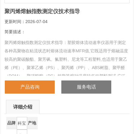
聚丙烯熔触指数测定仪技术指导
更新时间：2026-07-04
简要描述：
聚丙烯熔触指数测定仪技术指导：塑胶熔体流动速率仪器用于测定
各种高聚物在粘流状态时熔体流动速率MFR值,它既适用于熔融温度
较高的聚碳酸酯、聚芳砜、氟塑料、尼龙等工程塑料,也适用于聚乙
烯（PE）、聚苯乙烯（PS）、聚丙烯（PP）、ABS树脂、聚甲醛
（POM）、聚碳酸酯（PC）树脂等熔融温度较低的塑料测试,广泛
地应用于塑料生产,塑料制品、石油化工等行业以及相关院校、科研
产品咨询
服务电话
单位和商检部门。
详细介绍
品牌
产地
科宝