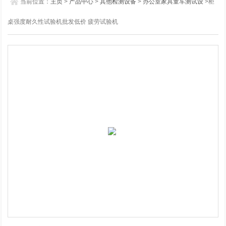
当前位置：
主页
>
产品中心
>
其他检测设备
>
办公室家具童车测试设
>柜
桌强度耐久性试验机批发低价 疲劳试验机