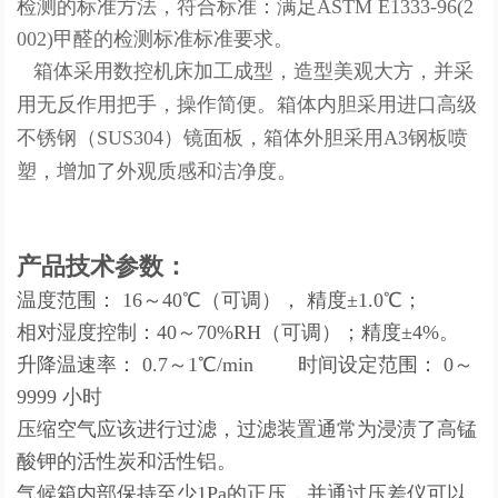
检测的标准方法，符合标准：满足
ASTM E1333-96(2
002)
甲醛的检测标准标准要求。
箱体采用数控机床加工成型，造型美观大方，并采
用无反作用把手，操作简便。箱体内胆采用进口高级
不锈钢（SUS304
）镜面板，箱体外胆采用
A3钢板喷
塑，增加了外观质感和洁净度。
产品技术参数：
温度范围： 16～40℃（可调）， 精度±1.0℃；
相对湿度控制：40～70%RH（可调）；精度±4%。
升降温速率： 0.7～1℃/min 时间设定范围： 0～
9999 小时
压缩空气应该进行过滤，过滤装置通常为浸渍了高锰
酸钾的活性炭和活性铝。
气候箱内部保持至少1Pa的正压，并通过压差仪可以