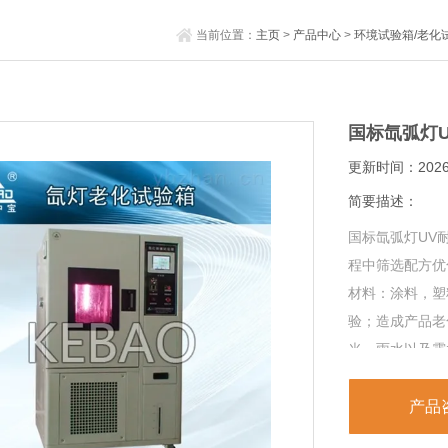
当前位置：
主页
>
产品中心
>
环境试验箱/老化
国标氙弧灯
更新时间：2026-
简要描述：
国标氙弧灯UV
程中筛选配方优
材料：涂料，塑
验；造成产品老
光，雨水以及露
环程序环境下进
产品