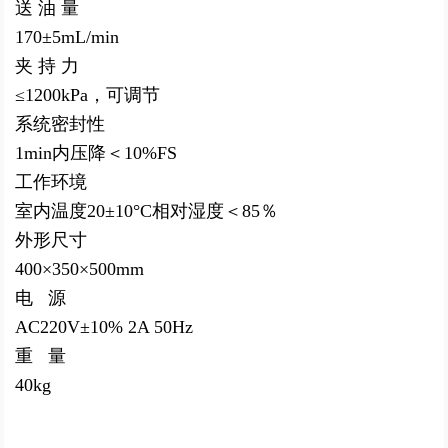
送 油 量
170±5mL/min
夹 持 力
≤1200kPa，可调节
系统密封性
1min内压降＜10%FS
工作环境
室内温度20±10°C相对湿度＜85％
外形尺寸
400×350×500mm
电 源
AC220V±10% 2A 50Hz
重 量
40kg