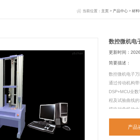
当前位置：
主页
>
产品中心
>
材料
数控微机电
更新时间：2026-
简要描述：
数控微机电子万
通过传动机构带
DSP+MCU
程及试验曲线的
模块对曲线放大
产品