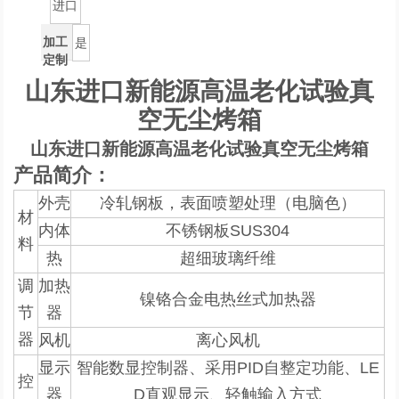
进口
加工
是
定制
山东进口新能源高温老化试验真
空无尘烤箱
山东进口新能源高温老化试验真空无尘烤箱
产品简介：
外壳
冷轧钢板，表面喷塑处理（电脑色）
材
内体
不锈钢板
SUS304
料
热
超细玻璃纤维
调
加热
镍铬合金电热丝式加热器
节
器
器
风机
离心风机
显示
智能数显控制器、
采用
PID
自整定功能、
LE
控
器
D
直观显示、轻触输入方式