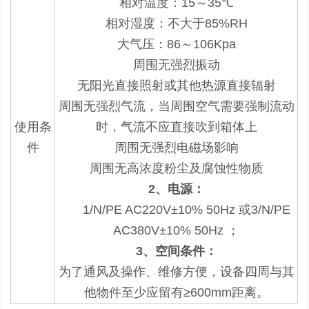
相对温度：
15
～
35
℃
相对湿度：不大于
85%RH
大气压：
86
～
106Kpa
周围无强烈振动
无阳光直接照射或其他热源直接辐射
周围无强烈气流，当周围空气需要强制流动
使用条
时，气流不应直接吹到箱体上
件
周围无强烈电磁场影响
周围无高浓度粉尘及腐蚀性物质
2
、电源：
1/N/PE AC220V±10% 50Hz
或
3/N/PE
AC380V±10% 50Hz
；
3
、空间条件：
为了通风及操作、维修方便，设备四周与其
他物件至少应留有
≥600mm
距离。