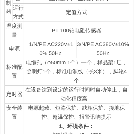
制
运行
器
定值方式
方式
温度测
PT 100
铂电阻传感器
量
1/N/PE AC220V±1
3/N/PE AC380V±10%
电源
0% 50Hz
50Hz
电缆孔（
φ50mm 1
个）一个，样品架
1
层，
标准配
照明灯
1
个，标准电源线（长
3
米），脚轮
4
置
个
在设备达到设定的运行时间时自动停止，自
定时器
动化程度高。
安全装
电源超载、短路保护、缺相保护、接地保
置
护、超温保护、报警讯响提示
1
、环境条件：