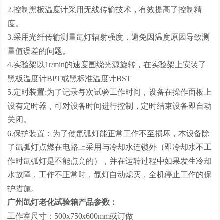
2.控制黑板温度计采用无线传输技术，有效提高了控制精
度。
3.采用光纤传输测量氙灯辐射强度，避免因温度原因导致测
量值误差的问题。
4.实验架以1r/min的速度围绕光源旋转，在实验架上安装了
黑板温度计BPT或黑标准温度计BST
5.定时装置:为了记录每次试验工作时间，设备在操作面板上
设有定时器，可对设备时间进行控制，定时结束设备即自动
关闭。
6.保护装置：为了使氙弧灯能正常工作不至损坏，本设备除
了氙弧灯点燃在电路上采用与冷却水连锁外（即冷却水不工
作时氙弧灯是不能点亮的），并在运转过程中如果发生冷却
水故障，工作不正常时，氙灯自动熄灭，全机停止工作的保
护措施。
广州氙灯老化试验箱
产品参数：
工作室尺寸：500x750x600mm或订做