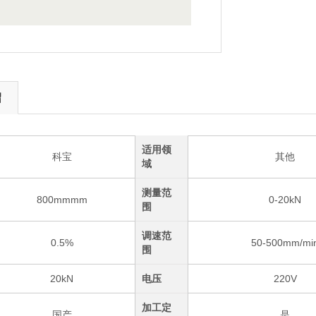
绍
适用领
科宝
其他
域
测量范
800mmmm
0-20kN
围
调速范
0.5%
50-500mm/mi
围
20kN
电压
220V
加工定
国产
是