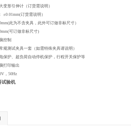
业大变形引伸计（订货需说明）
±0.01mm(订货需说明）
00mm(此为不含夹具，此外可订做非标尺寸）
0mm(可订做非标尺寸)
脑控制
含常规测试夹具一套（如需特殊夹具请说明）
漏电保护、超负荷自动停机保护，行程开关保护等
电脑打印输出
V，50Hz
料试验机
询