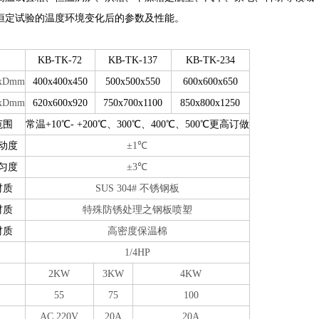
恒定试验的温度环境变化后的参数及性能。
KB-TK-72
KB-TK-137
KB-TK-234
xDmm
400x400x450
500x500x550
600x600x650
xDmm
620x600x920
750x700x1100
850x800x1250
范围
常温+10℃- +200℃、300℃、400℃、500℃更高订做
动度
±1℃
匀度
±3℃
材质
SUS 304# 不锈钢板
材质
特殊防锈处理之钢板喷塑
材质
高密度保温棉
达
1/4HP
2KW
3KW
4KW
55
75
100
AC 220V
20A
20A