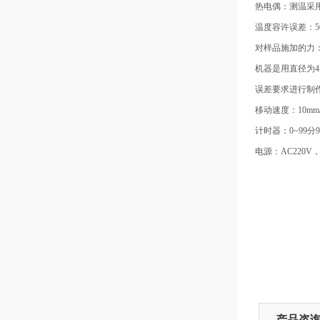
热电偶：测温采用
温度容许误差：500
对样品施加的力：1
机器是用直径为4
误差要求进行制
移动速度：10mm/s
计时器：0~99分
电源：AC220V，
产品咨