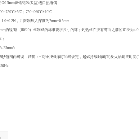
Ø0.5mm镍铬铠装(K型)进口热电偶
~750℃±5℃；750~960℃±10℃
.0±0.2N，并限制压入深度为7mm±0.5mm
mm的镍/铬（80/20）丝制成的标准要求尺寸的环；灼热丝在没有弯曲之前的直径为4.0+
作；
-25mm/s
99秒范围内可调，精度：±1秒灼热时间(Ta)可设定，起燃持续时间(Ti)及火焰熄灭时间(T
50Hz
询