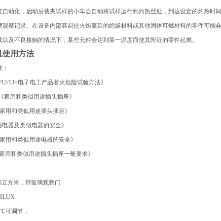
统自动化，启动后装夹试样的小车会自动将试样运行到灼热丝处，到达设定的灼热时
便观察记录。在设备内部容易使火焰蔓延的绝缘材料或其他固体可燃材料的零件可能
载以及不良接触的情况下，某些元件会达到某一温度而使其附近的零件起燃。
机使用方法
准：
10/11/12/13<电子电工产品着火危险试验方法》
-2002《家用和类似用途插头插座》
008《家用和类似用途插头插座》
1《家用电器及类似电器的安全》
2005《家用和类似用途电器的安全》
010《家用和类似用途插头插座一般要求》
.5立方米，带玻璃观察门
LUX
0℃可调节，