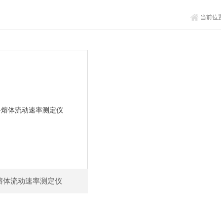
当前位
熔体流动速率测定仪