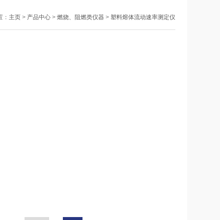
置：
主页
>
产品中心
>
燃烧、阻燃类仪器
>
塑料熔体流动速率测定仪