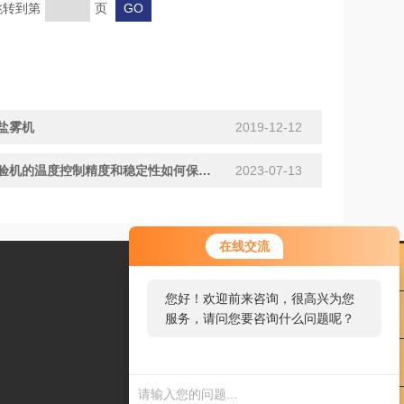
 跳转到第
页
盐雾机
2019-12-12
高低温试验机的温度控制精度和稳定性如何保证？
2023-07-13
在线交流
您好！欢迎前来咨询，很高兴为您
服务，请问您要咨询什么问题呢？
您
好，