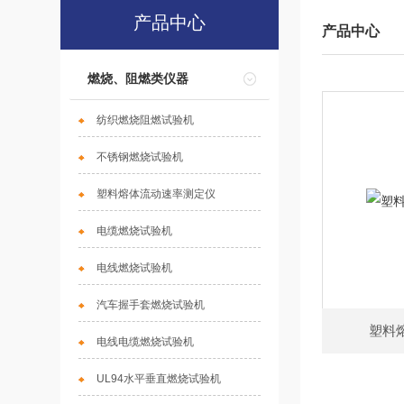
产品中心
产品中心
燃烧、阻燃类仪器
纺织燃烧阻燃试验机
不锈钢燃烧试验机
塑料熔体流动速率测定仪
电缆燃烧试验机
电线燃烧试验机
汽车握手套燃烧试验机
塑料
电线电缆燃烧试验机
UL94水平垂直燃烧试验机