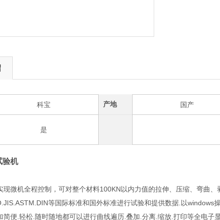
绍
产地
科宝
国产
是
试验机
实现微机全程控制，可对整个材料100KN以内力值的拉伸、压缩、弯曲、
O.JIS.ASTM.DIN等国际标准和国外标准进行试验和提供数据.以wind
简便.轻松.随时随地都可以进行曲线遍历.叠加.分离.缩放.打印等全电子显