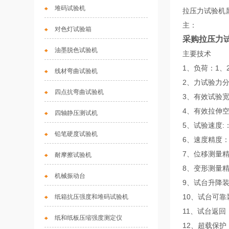
堆码试验机
拉压力试验机
主：
对色灯试验箱
采购拉压力
油墨脱色试验机
主要技术
1、负荷：1、2
线材弯曲试验机
2、力试验力分
四点抗弯曲试验机
3、有效试验宽
4、有效拉伸空
四轴静压测试机
5、试验速度:：0
铅笔硬度试验机
6、速度精度：
7、位移测量精
耐摩擦试验机
8、变形测量精
机械振动台
9、试台升降
10、试台可靠装
纸箱抗压强度和堆码试验机
11、试台返
纸和纸板压缩强度测定仪
12、超载保护