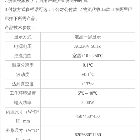
7.提供视频教学，为用户减少看说明书时间。
8.付款方式多样话可选：1.公对公付款 2.物流代收dai款 3.在阿里巴
巴拍下所需产品。
产品技术参数：
显示方式
液晶一屏显示
电源电压
AC220V 50HZ
控温范围
室温+10～250℃
温度分辨率
0.1℃
波动度
±0.1℃
达到真空度
<133pa
工作环境温度
5℃～40℃
输入功率
2200W
内胆尺寸（W*D*
450*450*450
H）mm
外形尺寸（W*D*
620*630*1250
H）mm