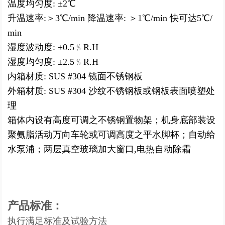
温度均匀度
: ±2℃
升温速率
:＞3℃/min 降温速率: ＞1℃/min 快可达5℃/
min
湿度波动度
: ±0.5﹪R.H
湿度均匀度
: ±2.5﹪R.H
内箱材质
: SUS #304 镜面不锈钢板
外箱材质
: SUS #304 沙纹不锈钢板或钢板表面喷塑处
理
箱体内设有高度可调之不锈钢置物架；机身底部装设
聚氨脂活动万向车轮或可调高度之平水脚杯；自动给
水泵浦；两层真空玻璃加大窗口
,电热自动除霜
产品标准：
执行满足标准及试验方法