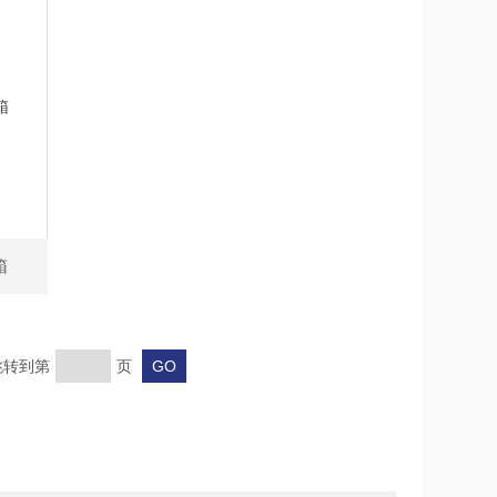
箱
 跳转到第
页