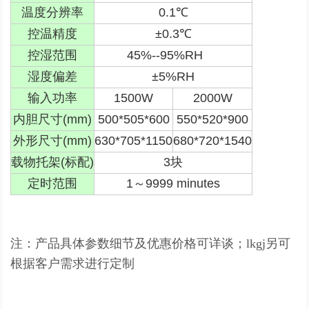
温度分辨率
0.1
℃
控温精度
±
0.3
℃
控湿范围
45%--95%RH
湿度偏差
±5
%RH
输入功率
1500W
2000W
内胆尺寸
(mm)
500*505*600
550*520*900
外形尺寸
(mm)
630*705*1150
680*720*1540
载物托架
(
标配
)
3
块
定时范围
1
～
9999 minutes
注：产品具体参数细节及优惠价格可详谈；lkgj另可
根据客户需求进行定制