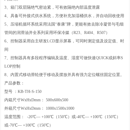
3、箱门双层隔绝气密迫紧，可有效隔绝内部温度泄露
4、具备可外接式供水系统，方便补充加湿桶供水，并自动回收使用
5、压缩机循环系统采用法国“泰康”牌，更能有效去除冷凝管与毛细
管间的润滑油并全系列采用环保冷媒（R23、R404、R507）
6、控制器采用自主研发LCD显示屏幕，可同时测定值及设定值、时
间
7、控制器具有多段程序编辑及温度、湿度可做快速QUICK或斜率S
LOP控制
8、内置式移动滑轮便于移动及摆放并具有强力定位螺丝固定位置。
产品参数：
型号 ：KB-TH-S-150
内箱尺寸WxHxDmm： 500x600x500
外箱尺寸WxHxDmm： 1000x1500x1000
温度范围： -20℃— +100℃（150℃）或-40℃— +100℃（150℃）
或-70℃— +100℃（150℃）