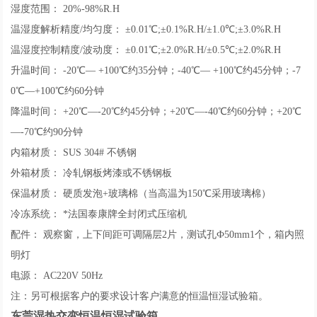
湿度范围： 20%-98%R.H
温湿度解析精度/均匀度： ±0.01℃;±0.1%R.H/±1.0℃;±3.0%R.H
温湿度控制精度/波动度： ±0.01℃;±2.0%R.H/±0.5℃;±2.0%R.H
升温时间： -20℃— +100℃约35分钟；-40℃— +100℃约45分钟；-7
0℃—+100℃约60分钟
降温时间： +20℃—-20℃约45分钟；+20℃—-40℃约60分钟；+20℃
—-70℃约90分钟
内箱材质： SUS 304# 不锈钢
外箱材质： 冷轧钢板烤漆或不锈钢板
保温材质： 硬质发泡+玻璃棉（当高温为150℃采用玻璃棉）
冷冻系统： *法国泰康牌全封闭式压缩机
配件： 观察窗，上下间距可调隔层2片，测试孔Ф50mm1个，箱内照
明灯
电源： AC220V 50Hz
注：另可根据客户的要求设计客户满意的恒温恒湿试验箱。
东莞湿热交变恒温恒湿试验箱