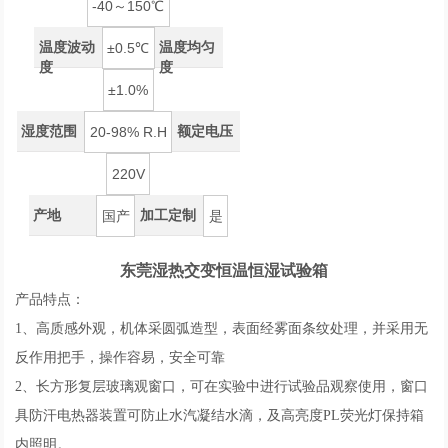
-40～150℃
温度波动
温度均匀
±0.5℃
度
度
±1.0%
湿度范围
额定电压
20-98% R.H
220V
产地
加工定制
国产
是
东莞湿热交变恒温恒湿试验箱
产品特点：
1、高质感外观，机体采圆弧造型，表面经雾面条纹处理，并采用无
反作用把手，操作容易，安全可靠
2、长方形复层玻璃观窗口，可在实验中进行试验品观察使用，窗口
具防汗电热器装置可防止水汽凝结水滴，及高亮度PL荧光灯保持箱
内照明。