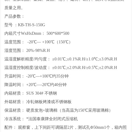
质量之用。
产品参数：
型号 ：KB-TH-S-150G
内箱尺寸WxHxDmm： 500*600*500
温度范围： -20℃— +100℃（150℃）
湿度范围： 20%-98%R.H
温湿度解析精度/均匀度： ±0.01℃;±0.1%R.H/±1.0℃;±3.0%R.H
温湿度控制精度/波动度： ±0.01℃;±2.0%R.H/±0.5℃;±2.0%R.H
升温时间： -20℃—+100℃约35分钟
降温时间： +20℃—-20℃约40分钟
内箱材质： SUS 304# 不锈钢
外箱材质： 冷轧钢板烤漆或不锈钢板
保温材质： 硬质发泡+玻璃棉（当高温为150℃采用玻璃棉）
冷冻系统： *法国泰康牌全封闭式压缩机
配件： 观察窗，上下间距可调隔层2片，测试孔Ф50mm1个，箱内照