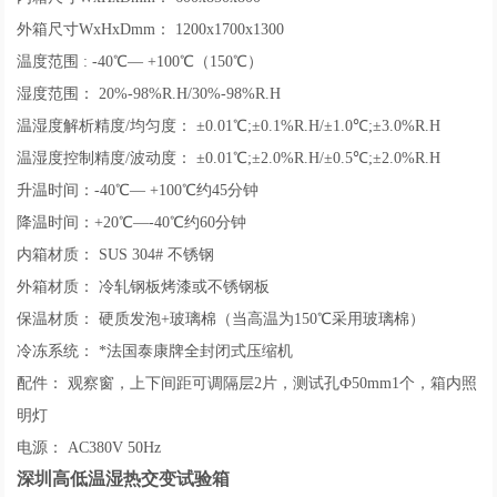
外箱尺寸WxHxDmm： 1200x1700x1300
温度范围 : -40℃— +100℃（150℃）
湿度范围： 20%-98%R.H/30%-98%R.H
温湿度解析精度/均匀度： ±0.01℃;±0.1%R.H/±1.0℃;±3.0%R.H
温湿度控制精度/波动度： ±0.01℃;±2.0%R.H/±0.5℃;±2.0%R.H
升温时间：-40℃— +100℃约45分钟
降温时间：+20℃—-40℃约60分钟
内箱材质： SUS 304# 不锈钢
外箱材质： 冷轧钢板烤漆或不锈钢板
保温材质： 硬质发泡+玻璃棉（当高温为150℃采用玻璃棉）
冷冻系统： *法国泰康牌全封闭式压缩机
配件： 观察窗，上下间距可调隔层2片，测试孔Ф50mm1个，箱内照
明灯
电源： AC380V 50Hz
深圳高低温湿热交变试验箱