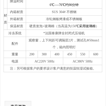
降温时间
0℃—-70℃约90分钟
内箱材质
SUS 304# 不锈钢
材
外箱材质
冷轧钢板烤漆或不锈钢板
质
保温材质
硬质发泡+玻璃棉（当高温为150
℃采用玻璃棉
）
冷冻系统
*法国泰康牌全封闭式压缩机
观察窗，上下间距可调隔层2片，测试孔Ф50mm1
配件
个，箱内照明灯
重量
200
300
400
450
550
600
电源
AC220V 50Hz
AC380V 50Hz
注：另可根据客户的要求设计客户满意的恒温恒湿试验箱。