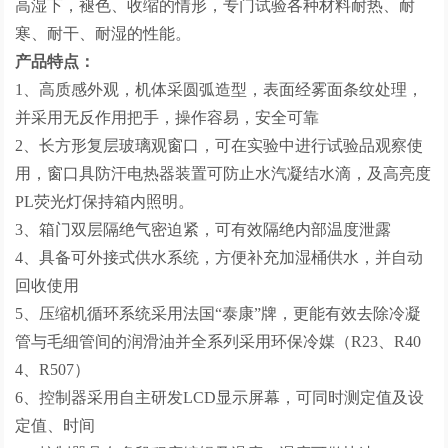
高湿下，褪色、收缩的情形，专门试验各种材料耐热、耐
寒、耐干、耐湿的性能。
产品特点：
1、高质感外观，机体采圆弧造型，表面经雾面条纹处理，
并采用无反作用把手，操作容易，安全可靠
2、长方形复层玻璃观窗口，可在实验中进行试验品观察使
用，窗口具防汗电热器装置可防止水汽凝结水滴，及高亮度
PL荧光灯保持箱内照明。
3、箱门双层隔绝气密迫紧，可有效隔绝内部温度泄露
4、具备可外接式供水系统，方便补充加湿桶供水，并自动
回收使用
5、压缩机循环系统采用法国“泰康”牌，更能有效去除冷凝
管与毛细管间的润滑油并全系列采用环保冷媒（R23、R40
4、R507）
6、控制器采用自主研发LCD显示屏幕，可同时测定值及设
定值、时间