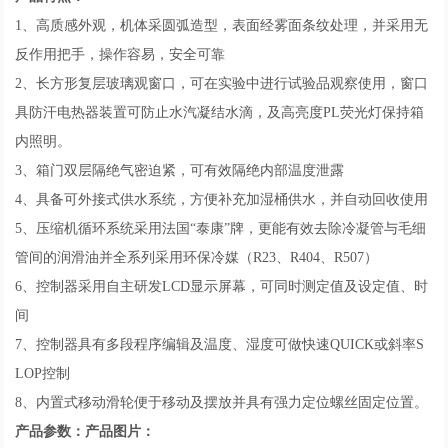
1、高质感外观，机体采圆弧造型，表面经雾面条纹处理，并采用无
反作用把手，操作容易，安全可靠
2、长方形复层玻璃观窗口，可在实验中进行试验品观察使用，窗口
具防汗电热器装置可防止水汽凝结水滴，及高亮度PL荧光灯保持箱
内照明。
3、箱门双层隔绝气密迫紧，可有效隔绝内部温度泄露
4、具备可外接式供水系统，方便补充加湿桶供水，并自动回收使用
5、压缩机循环系统采用法国“泰康”牌，更能有效去除冷凝管与毛细
管间的润滑油并全系列采用环保冷媒（R23、R404、R507）
6、控制器采用自主研发LCD显示屏幕，可同时测定值及设定值、时
间
7、控制器具有多段程序编辑及温度、湿度可做快速QUICK或斜率S
LOP控制
8、内置式移动滑轮便于移动及摆放并具有强力定位螺丝固定位置。
产品参数：
产品图片：