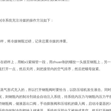
制冷系统充注冷媒的操作方法如下：
磅秤，将冷媒钢瓶过磅，记录总重冷媒的净重。
放在磅秤上，用帕x1紫铜管一段，用zhuan制的螺纹一头接至钢瓶上，
瓶打开一点，然后关闭，则把接管内的空气排序，然后把螺母旋紧。
湿蒸气形式充入的，所以打开钢瓶阀时要恰当，以防压缩机发生液击。同
况，则钢瓶内的制冷剂就会自动注入系统，待系统内压力与钢瓶内压力平
闭钢瓶阀，储液器出口阀，手动膨胀阀和压缩机的吸入阀，启动冷凝器的
系统内的制冷剂都抽入储液器，系统低压部分又被抽成真空，然后打开钢