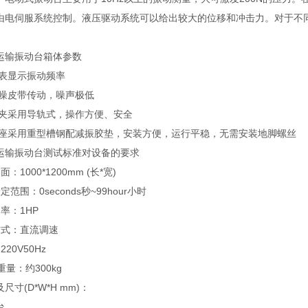
由电伺服系统控制。液压驱动系统可以给出较大的位移和冲击力。对于不
输振动台箱体参数
表显示振动频率
噪皮带传动，噪声极低
夹采用导轨式，操作方便、安全
座采用重型槽钢配减振胶垫，安装方便，运行平稳，无需安装地脚螺丝
输振动台测试标准对设备的要求
000*1200mm (长*宽)
：0seconds秒~99hour小时
：1HP
式：直流调速
0V50Hz
：约300kg
(D*W*H mm)：
台