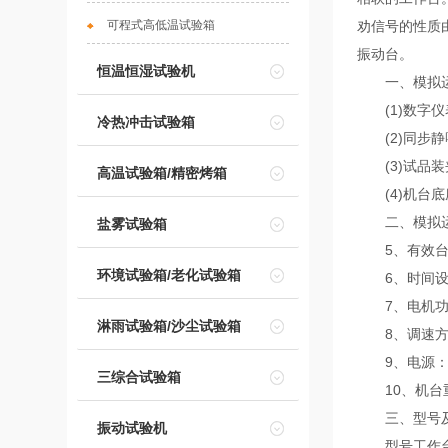
可程式高低温试验箱
劝信号的性质
振动台。
恒温恒湿试验机
一、模拟运
(1)数字仪
冷热冲击试验箱
(2)同步静
(3)试品装
高温试验箱/精密烤箱
(4)机台底
二、模拟运
盐雾试验箱
5、有效台面：1
环境试验箱/老化试验箱
6、时间设定范围
7、电机功率
淋雨试验箱/沙尘试验箱
8、调速方
9、电源：22
三综合试验箱
10、机台重量
三、型号及尺寸
振动试验机
型号工作