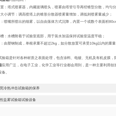
：塔式喷雾器，内藏玻璃喷头，喷雾由塔管引导再经锥型分散，均匀分
小调节：调高喷塔上的锥形分散器喷雾量增加，调低则喷雾量减少；
喷嘴所喷出的细雾，以自由落体方式沉降，内置一个或数个表面积80c
：水槽附着于试验室底部，用于装水加温保持试验室温度平稳；
由塑钢制成，单根承重不超过2kg，如分散放置可承受10kg以内的重量
。
箱是针对各种材质之表面处理，包含涂料、电镀、无机及有机皮膜，阳
箱
应用广泛，在电子工业，化学工业等行业都会用到，是一种主要利用创
设备。
莞冷热冲击试验箱的保养
性盐雾试验箱试验设备