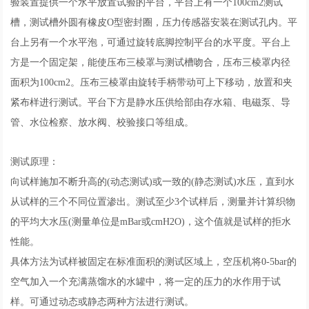
验装置提供一个水平放置试验的平台，平台上有一个100cm2测试
槽，测试槽外圆有橡皮O型密封圈，压力传感器安装在测试孔内。平
台上另有一个水平泡，可通过旋转底脚控制平台的水平度。平台上
方是一个固定架，能使压布三棱罩与测试槽吻合，压布三棱罩内径
面积为100cm2。压布三棱罩由旋转手柄带动可上下移动，放置和夹
紧布样进行测试。平台下方是静水压供给部由存水箱、电磁泵、导
管、水位检察、放水阀、校验接口等组成。
测试原理：
向试样施加不断升高的(动态测试)或一致的(静态测试)水压，直到水
从试样的三个不同位置渗出。测试至少3个试样后，测量并计算织物
的平均大水压(测量单位是mBar或cmH2O)，这个值就是试样的拒水
性能。
具体方法为试样被固定在标准面积的测试区域上，空压机将0-5bar的
空气加入一个充满蒸馏水的水罐中，将一定的压力的水作用于试
样。可通过动态或静态两种方法进行测试。