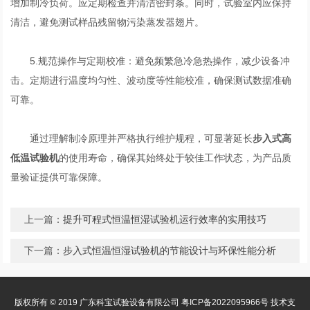
增加制冷负荷。应定期检查并清洁密封条。同时，试验室内应保持
清洁，避免测试样品残留物污染蒸发器翅片。
5.规范操作与定期校准：避免频繁急冷急热操作，减少设备冲
击。定期进行温度均匀性、波动度等性能校准，确保测试数据准确
可靠。
通过理解制冷原理并严格执行维护规程，可显著延长
步入式高
低温试验机
的使用寿命，确保其始终处于较佳工作状态，为产品质
量验证提供可靠保障。
上一篇：
提升可程式恒温恒湿试验机运行效率的实用技巧
下一篇：
步入式恒温恒湿试验机的节能设计与环保性能分析
版权所有 © 2019 广东科宝试验设备有限公司
粤ICP备2022095966号
技术支